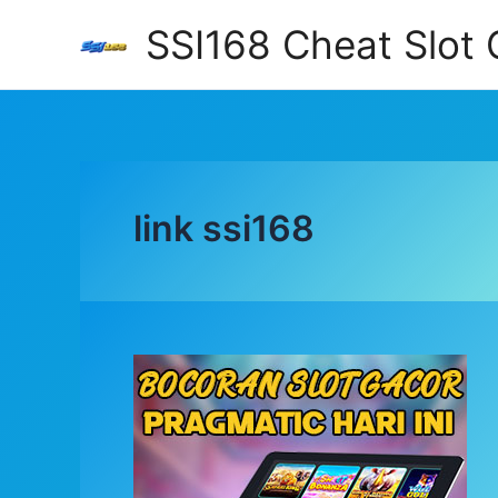
Lewati
SSI168 Cheat Slot
ke
konten
link ssi168
BOCORAN
SLOT
GACOR
SSI168
PROVIDER