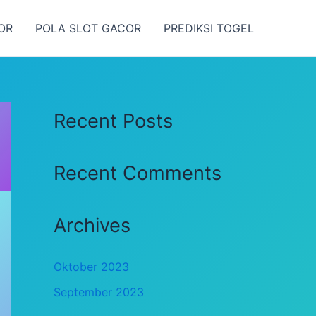
OR
POLA SLOT GACOR
PREDIKSI TOGEL
Recent Posts
Recent Comments
Archives
Oktober 2023
September 2023